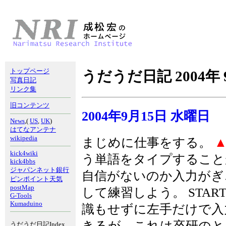
トップページ
うだうだ日記 2004年 
写真日記
リンク集
旧コンテンツ
2004年9月15日 水曜日
News
,(
US
,
UK
)
はてなアンテナ
wikipedia
まじめに仕事をする。
kick4wiki
う単語をタイプすること
kick4bbs
ジャパンネット銀行
自信がないのか入力がぎ
ピンポイント天気
postMap
して練習しよう。 STA
G-Tools
Kumaduino
識もせずに左手だけで
きるが、これは卒研のと
うだうだ日記Index