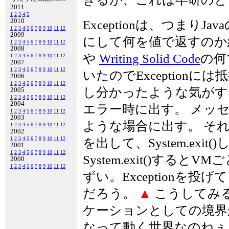
2011
1
2
3
4
5
2010
Exceptionは、つまりJav
1
2
3
4
5
6
7
8
9
10
11
12
2009
にして何を値で返すのか結構
1
2
3
4
5
6
7
8
9
10
11
12
2008
や
Writing Solid Code
の何
1
2
3
4
5
6
7
8
9
10
11
12
2007
1
2
3
4
5
6
7
8
9
10
11
12
いたのでException
2006
1
2
3
4
5
6
7
8
9
10
11
12
し分かったような気が
2005
1
2
3
4
5
6
7
8
9
10
11
12
2004
エラー時に出す。 メッ
1
2
3
4
5
6
7
8
9
10
11
12
2003
ような場合に出す。 それなら
1
2
3
4
5
6
7
8
9
10
11
12
2002
1
2
3
4
5
6
7
8
9
10
11
12
を出して、System.exi
2001
1
2
3
4
5
6
7
8
9
10
11
12
System.exit()する
2000
1
2
3
4
5
6
7
8
9
10
11
12
ずい。Exceptionを
だろう。
▲
こうしてみる
ケーションとしての境界
なって動く世界なのねぇ