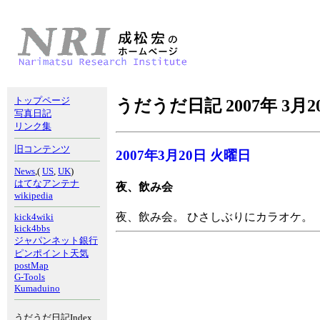
トップページ
うだうだ日記 2007年 3月2
写真日記
リンク集
旧コンテンツ
2007年3月20日 火曜日
News
,(
US
,
UK
)
はてなアンテナ
夜、飲み会
wikipedia
夜、飲み会。 ひさしぶりにカラオケ。
kick4wiki
kick4bbs
ジャパンネット銀行
ピンポイント天気
postMap
G-Tools
Kumaduino
うだうだ日記Index